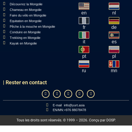
Découvrez la Mongolie
Chameau en Mongolie
en
nl
Faire du vélo en Mongolie
Equitation en Mongolie
Pêche à la mouche en Mongolie
fr
de
Conduire en Mongolie
Trekking en Mongolie
it
es
Kayak en Mongolie
pt
pl
ru
mn
| Rester en contact
E-mail
info@yurt.asia
EN/MN:
+976 88078478
Tous les droits sont réservés. © 1999 – 2026. Conçu par
DOSP
.