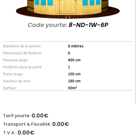
Code yourte:
8-ND-1W-6P
Diamètre de la yourte:
8 mètres
Panneau(x) de fenêtre:
6
Panneau large:
450 cm
Fenêtres dans la porte
1
Porte large:
150 cm
Hauteur du mur:
180 cm
Surface:
50m²
0.00
€
Tarif yourte:
0.00
€
Transport & Fiscalité:
0.00
€
T.V.A.: