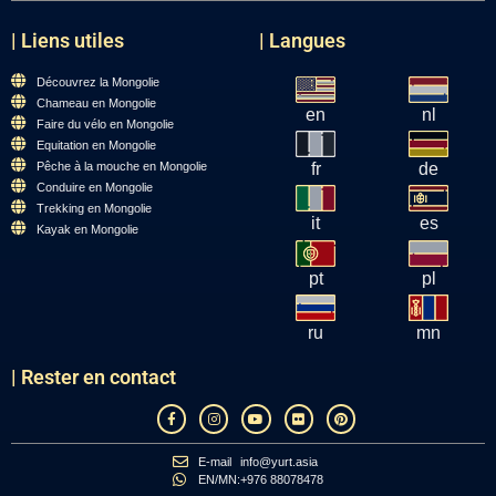
| Liens utiles
| Langues
Découvrez la Mongolie
Chameau en Mongolie
en
nl
Faire du vélo en Mongolie
Equitation en Mongolie
Pêche à la mouche en Mongolie
fr
de
Conduire en Mongolie
Trekking en Mongolie
it
es
Kayak en Mongolie
pt
pl
ru
mn
| Rester en contact
E-mail
info@yurt.asia
EN/MN:
+976 88078478