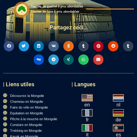
Yourtes de qualité à prix abordables
Yourtes de luxe à prix abordables
Partagez ceci...
| Liens utiles
| Langues
Découvrez la Mongolie
Chameau en Mongolie
en
nl
Faire du vélo en Mongolie
Equitation en Mongolie
Pêche à la mouche en Mongolie
fr
de
Conduire en Mongolie
Trekking en Mongolie
it
es
Kayak en Mongolie