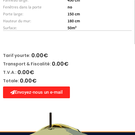
Fenêtres dans la porte
no
Porte large:
150 cm
Hauteur du mur:
180 cm
Surface:
50m²
0.00
€
Tarif yourte:
0.00
€
Transport & Fiscalité:
0.00
€
T.V.A.:
0.00
€
Totale:
Envoyez-nous un e-mail