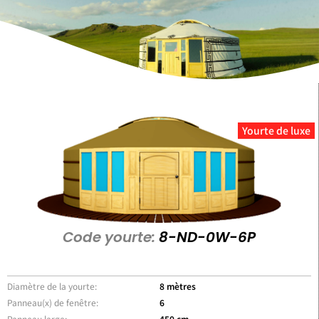
Yourte de luxe
Code yourte:
8-ND-0W-6P
Diamètre de la yourte:
8 mètres
Panneau(x) de fenêtre:
6
Panneau large:
450 cm