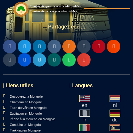
Yourtes de qualité à prix abordables
Yourtes de luxe à prix abordables
Partagez ceci...
| Liens utiles
| Langues
Découvrez la Mongolie
Chameau en Mongolie
en
nl
Faire du vélo en Mongolie
Equitation en Mongolie
Pêche à la mouche en Mongolie
fr
de
Conduire en Mongolie
Trekking en Mongolie