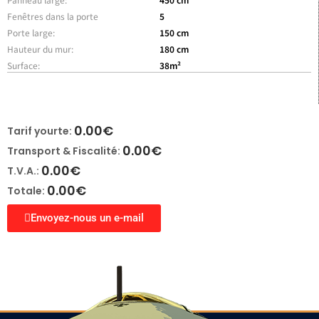
Fenêtres dans la porte
5
Porte large:
150 cm
Hauteur du mur:
180 cm
Surface:
38m²
0.00
€
Tarif yourte:
0.00
€
Transport & Fiscalité:
0.00
€
T.V.A.:
0.00
€
Totale:
Envoyez-nous un e-mail