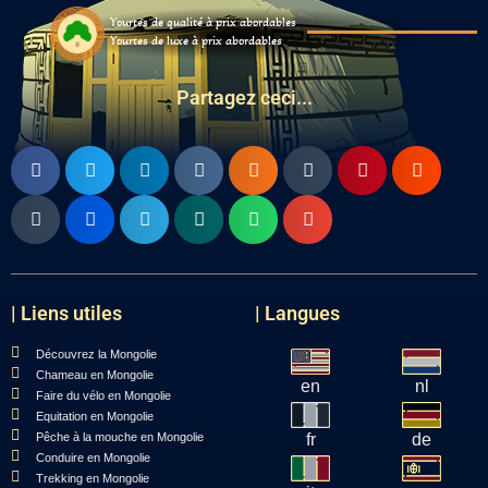
Yourtes de qualité à prix abordables
Yourtes de luxe à prix abordables
Partagez ceci...
| Liens utiles
| Langues
Découvrez la Mongolie
Chameau en Mongolie
en
nl
Faire du vélo en Mongolie
Equitation en Mongolie
Pêche à la mouche en Mongolie
fr
de
Conduire en Mongolie
Trekking en Mongolie