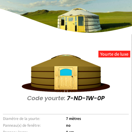
Yourte de luxe
Code yourte:
7-ND-1W-0P
Diamètre de la yourte:
7 mètres
Panneau(x) de fenêtre:
no
Panneau large:
0 cm