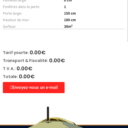
Fenêtres dans la porte
1
Porte large:
150 cm
Hauteur du mur:
180 cm
Surface:
38m²
0.00
€
Tarif yourte:
0.00
€
Transport & Fiscalité:
0.00
€
T.V.A.:
0.00
€
Totale:
Envoyez-nous un e-mail