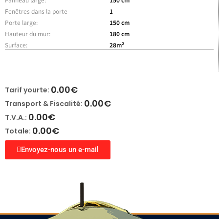
Fenêtres dans la porte
1
Porte large:
150 cm
Hauteur du mur:
180 cm
Surface:
28m²
0.00
€
Tarif yourte:
0.00
€
Transport & Fiscalité:
0.00
€
T.V.A.:
0.00
€
Totale:
Envoyez-nous un e-mail