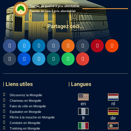
Yourtes de qualité à prix abordables
Yourtes de luxe à prix abordables
Partagez ceci...
| Liens utiles
| Langues
Découvrez la Mongolie
Chameau en Mongolie
en
nl
Faire du vélo en Mongolie
Equitation en Mongolie
Pêche à la mouche en Mongolie
fr
de
Conduire en Mongolie
Trekking en Mongolie