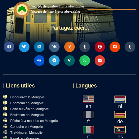
Yourtes de qualité à prix abordables
Yourtes de luxe à prix abordables
Partagez ceci...
| Liens utiles
| Langues
Découvrez la Mongolie
Chameau en Mongolie
en
nl
Faire du vélo en Mongolie
Equitation en Mongolie
Pêche à la mouche en Mongolie
fr
de
Conduire en Mongolie
Trekking en Mongolie
it
es
Kayak en Mongolie