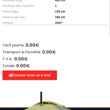
Fenêtres dans la porte
1
Porte large:
150 cm
Hauteur du mur:
180 cm
Surface:
20m²
0.00
€
Tarif yourte:
0.00
€
Transport & Fiscalité:
0.00
€
T.V.A.:
0.00
€
Totale:
Envoyez-nous un e-mail