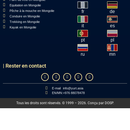
Equitation en Mongolie
Pêche à la mouche en Mongolie
fr
de
Conduire en Mongolie
Trekking en Mongolie
it
es
Kayak en Mongolie
pt
pl
ru
mn
| Rester en contact
E-mail
info@yurt.asia
EN/MN:
+976 88078478
Tous les droits sont réservés. © 1999 – 2026. Conçu par
DOSP
.