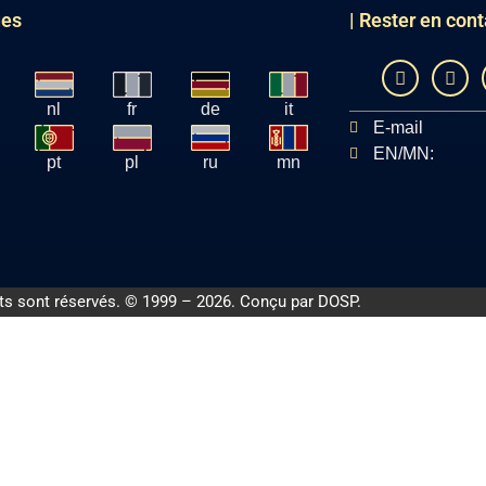
ues
| Rester en cont
nl
fr
de
it
E-mail
EN/MN:
pt
pl
ru
mn
its sont réservés. © 1999 – 2026. Conçu par
DOSP
.