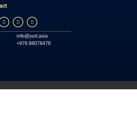
act
info@yurt.asia
+976 88078478