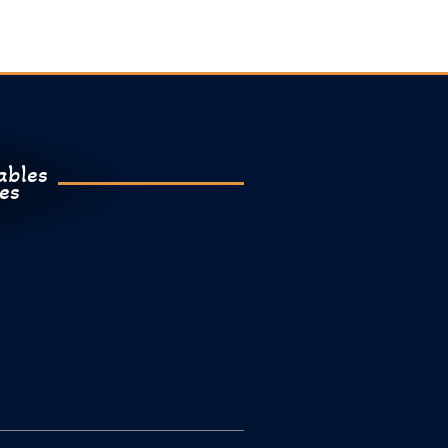
ables
es