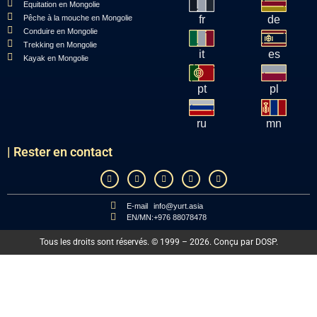
Equitation en Mongolie
Pêche à la mouche en Mongolie
fr
de
Conduire en Mongolie
Trekking en Mongolie
it
es
Kayak en Mongolie
pt
pl
ru
mn
| Rester en contact
E-mail
info@yurt.asia
EN/MN:
+976 88078478
Tous les droits sont réservés. © 1999 – 2026. Conçu par
DOSP
.