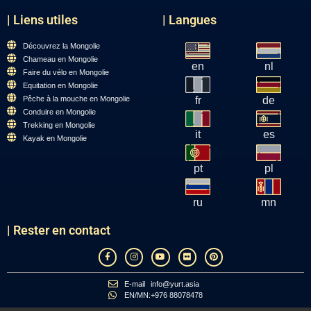
| Liens utiles
| Langues
Découvrez la Mongolie
Chameau en Mongolie
en
nl
Faire du vélo en Mongolie
Equitation en Mongolie
Pêche à la mouche en Mongolie
fr
de
Conduire en Mongolie
Trekking en Mongolie
it
es
Kayak en Mongolie
pt
pl
ru
mn
| Rester en contact
E-mail
info@yurt.asia
EN/MN:
+976 88078478